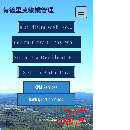
肯德里克物業管理
Buildium Web Portal
Learn How E-Pay Works
Submit a Resident Request
Set Up Auto-Pay
KPM Services
Bank Questionnaires
KPM 有新的夏季營業
2 Bay Rd, Suite 100
哈德利，MA 01035
時間：
413-253-0285
M - Th 8:30 - 4:30
郵箱：PO Box 3220
週五 8:30 - 3:00
阿默斯特，MA 01004