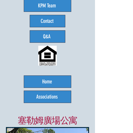
KPM Team
Contact
Q&A
Home
Associations
塞勒姆廣場公寓