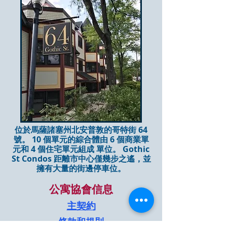
位於馬薩諸塞州北安普敦的哥特街 64
號。 10 個單元的綜合體由 6 個商業單
元和 4 個
住宅單元組成
單位。 Gothic
St Condos 距離市中心僅幾步之遙，並
擁有大量的街邊停車位。
公寓協會信息
主契約
條款和規則