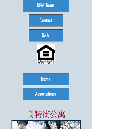
KPM Team
Contact
Q&A
Home
Associations
哥特街公寓