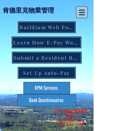
肯德里克物業管理
Buildium Web Portal
Learn How E-Pay Works
Submit a Resident Request
Set Up Auto-Pay
KPM Services
Bank Questionnaires
KPM 有新的夏季營業
2 Bay Rd, Suite 100
哈德利，MA 01035
時間：
413-253-0285
M - Th 8:30 - 4:30
郵箱：PO Box 3220
週五 8:30 - 3:00
阿默斯特，MA 01004