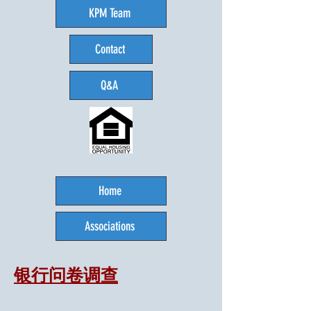
KPM Team
Contact
Q&A
Home
Associations
银行问卷调查