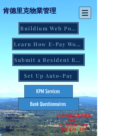
肯德里克物業管理
Buildium Web Portal
Learn How E-Pay Works
Submit a Resident Request
Set Up Auto-Pay
KPM Services
Bank Questionnaires
KPM 有新的夏季營業
2 Bay Rd, Suite 100
哈德利，MA 01035
時間：
413-253-0285
M - Th 8:30 - 4:30
郵箱：PO Box 3220
週五 8:30 - 3:00
阿默斯特，MA 01004