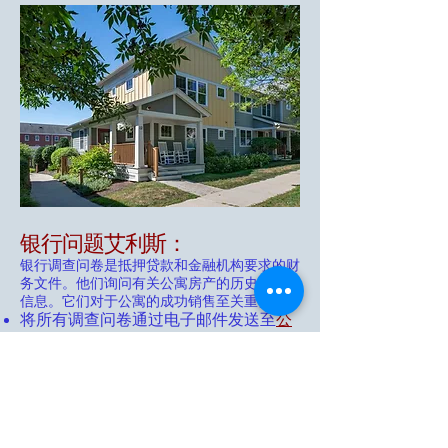
银行问题
艾利斯：
银行调查问卷是抵押贷款和金融机构要求的财
务文件。他们询问有关公寓房产的历史和一般
信息。它们对于公寓的成功销售至关重要。
将所有调查问卷通过电子邮件发送至
公
寓@kendrickmanagement.com
向 Kendrick 物业管理公司支付 60.00
美元手续费
处理费可以通过以下方式支付：
信用卡/借记卡付款 – 可以使用 PayPal​
（包含 PayPal 费用）