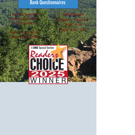
Bank Questionnaires
2 Bay Rd, Suite 100
Office Hours:
Hadley, MA 01035
Monday - Thursday
413-253-0285
8:30 - 4:30
Friday 8:30 - 3:00
Mail: PO Box 3220
Amherst, MA 01004