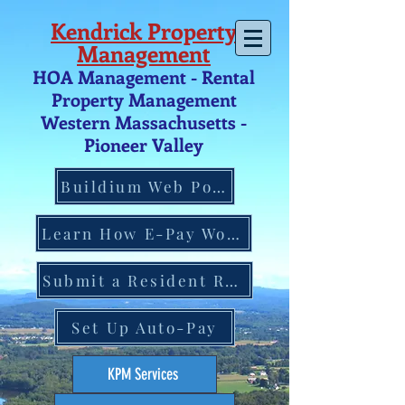
Kendrick Property
Management
HOA Management - Rental
Property Management
Western Massachusetts -
Pio
neer V
alley
Buildium Web Portal
Learn How E-Pay Works
Submit a Resident Request
Set Up Auto-Pay
KPM Services